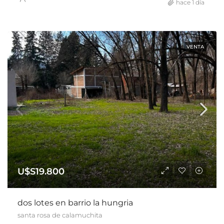
hace 1 día
VENTA
U$S19.800
dos lotes en barrio la hungria
santa rosa de calamuchita