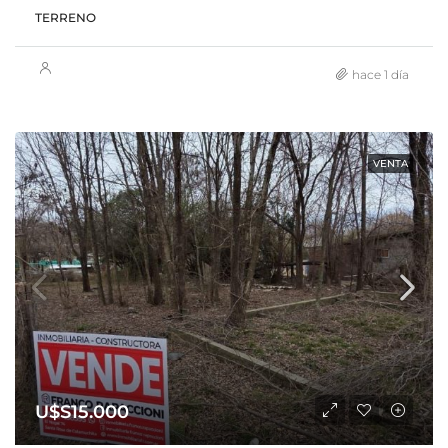
TERRENO
hace 1 día
VENTA
U$S15.000