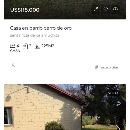
U$S115.000
Casa en barrio cerro de oro
santa rosa de calamuchita
4
2
225M2
CASA
hace 3 días
VENTA