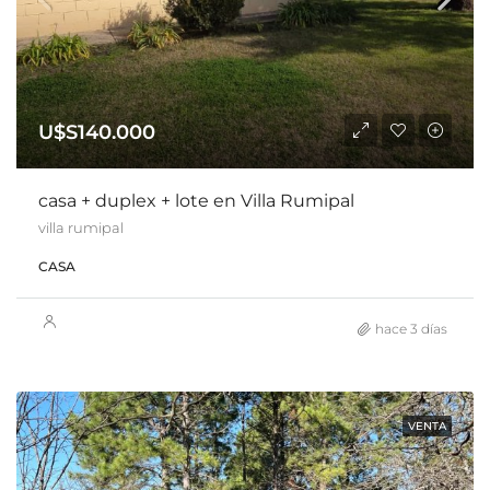
U$S140.000
casa + duplex + lote en Villa Rumipal
villa rumipal
CASA
hace 3 días
VENTA