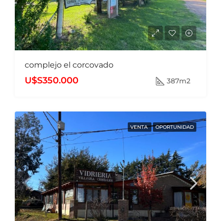
complejo el corcovado
U$S350.000
387m2
VENTA
OPORTUNIDAD