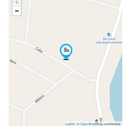
+
−
Leaflet
| ©
OpenStreetMap
contributors