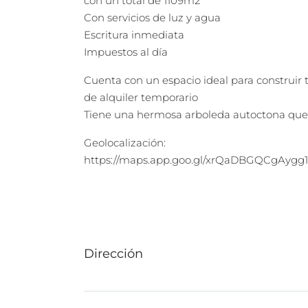
con un total de 1109m2
Con servicios de luz y agua
Escritura inmediata
Impuestos al día
Cuenta con un espacio ideal para construir
de alquiler temporario
Tiene una hermosa arboleda autoctona que
Geolocalización:
https://maps.app.goo.gl/xrQaDBGQCgAygg
Dirección