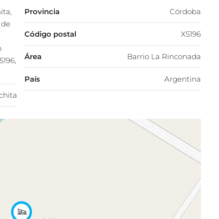
ta,
Provincia
Córdoba
 de
Código postal
X5196
o
Área
Barrio La Rinconada
5196,
País
Argentina
chita